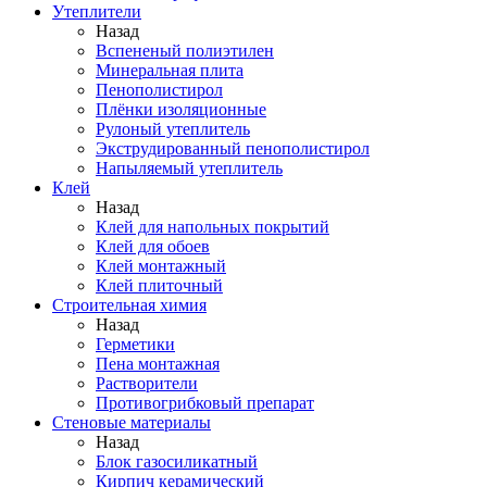
Утеплители
Назад
Вспененый полиэтилен
Минеральная плита
Пенополистирол
Плёнки изоляционные
Рулоный утеплитель
Экструдированный пенополистирол
Напыляемый утеплитель
Клей
Назад
Клей для напольных покрытий
Клей для обоев
Клей монтажный
Клей плиточный
Строительная химия
Назад
Герметики
Пена монтажная
Растворители
Противогрибковый препарат
Стеновые материалы
Назад
Блок газосиликатный
Кирпич керамический