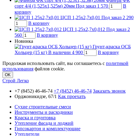
Фанера ФК
сорт 4/4 (1,525х1,525м) 20мм
Под заказ
1 570
В
корзину
ЦСП 1,25х2,7х0,01
Под заказ
2 290
В корзину
ЦСП 1,25х2,7х0,012
Под заказ
2
560
В корзину
Новинка
Грунт-краска ОСБ
Хольцер (15 кг)
В наличии
4 900
В корзину
Продолжая использовать сайт, вы соглашаетесь с
политикой
использования
файлов cookie.
OK
Строй Легко
+7 (8452) 46-46-74
+7 (8452) 46-46-74
Заказать звонок
Орджоникидзе, 67/1
Как проехать
Сухие строительные смеси
Инструменты и расходники
Краска и грунтовка
Утепление фасада и лоджий
Гипсокартон и комплектующие
Утеплители