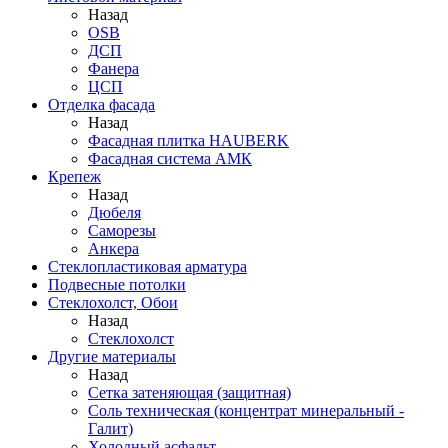
Назад
OSB
ДСП
Фанера
ЦСП
Отделка фасада
Назад
Фасадная плитка HAUBERK
Фасадная система АМК
Крепеж
Назад
Дюбеля
Саморезы
Анкера
Стеклопластиковая арматура
Подвесные потолки
Стеклохолст, Обои
Назад
Стеклохолст
Другие материалы
Назад
Сетка затеняющая (защитная)
Соль техническая (концентрат минеральный -
Галит)
Холодный асфальт