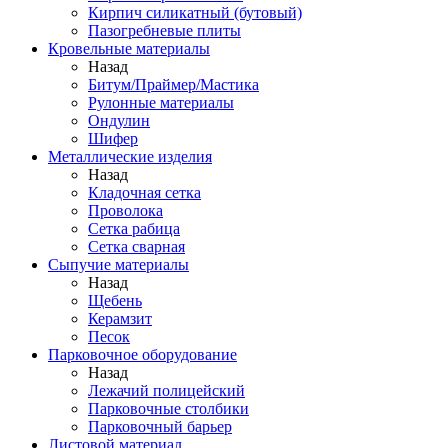
Кирпич силикатный (бутовый)
Пазогребневые плиты
Кровельные материалы
Назад
Битум/Праймер/Мастика
Рулонные материалы
Ондулин
Шифер
Металлические изделия
Назад
Кладочная сетка
Проволока
Сетка рабица
Сетка сварная
Сыпучие материалы
Назад
Щебень
Керамзит
Песок
Парковочное оборудование
Назад
Лежачий полицейский
Парковочные столбики
Парковочный барьер
Листовой материал