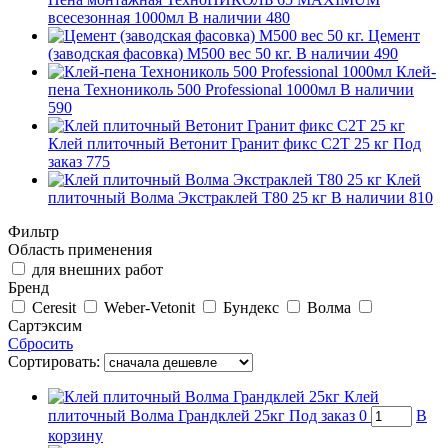
всесезонная 1000мл
В наличии
480
Цемент
(заводская фасовка) М500 вес 50 кг.
В наличии
490
Клей-
пена Технониколь 500 Professional 1000мл
В наличии
590
Клей плиточный Ветонит Гранит фикс С2Т 25 кг
Под
заказ
775
Клей
плиточный Волма Экстраклей Т80 25 кг
В наличии
810
Фильтр
Область применения
для внешних работ
Бренд
Ceresit
Weber-Vetonit
Бундекс
Волма
Сартэксим
Сбросить
Сортировать:
Клей
плиточный Волма Грандклей 25кг
Под заказ
0
В
корзину