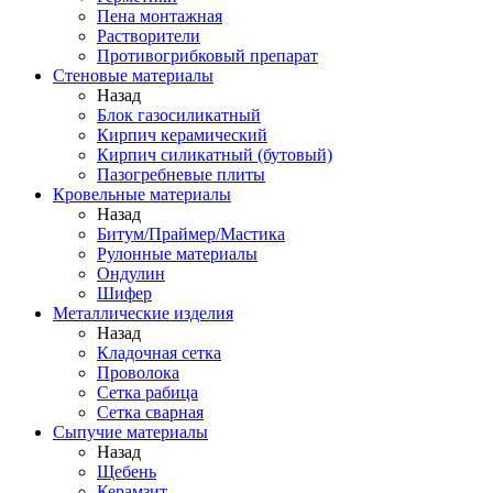
Пена монтажная
Растворители
Противогрибковый препарат
Стеновые материалы
Назад
Блок газосиликатный
Кирпич керамический
Кирпич силикатный (бутовый)
Пазогребневые плиты
Кровельные материалы
Назад
Битум/Праймер/Мастика
Рулонные материалы
Ондулин
Шифер
Металлические изделия
Назад
Кладочная сетка
Проволока
Сетка рабица
Сетка сварная
Сыпучие материалы
Назад
Щебень
Керамзит