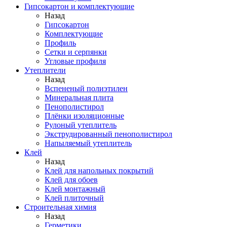
Гипсокартон и комплектующие
Назад
Гипсокартон
Комплектующие
Профиль
Сетки и серпянки
Угловые профиля
Утеплители
Назад
Вспененый полиэтилен
Минеральная плита
Пенополистирол
Плёнки изоляционные
Рулоный утеплитель
Экструдированный пенополистирол
Напыляемый утеплитель
Клей
Назад
Клей для напольных покрытий
Клей для обоев
Клей монтажный
Клей плиточный
Строительная химия
Назад
Герметики