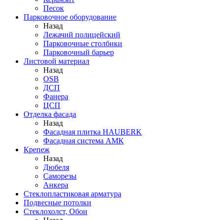
Песок
Парковочное оборудование
Назад
Лежачий полицейский
Парковочные столбики
Парковочный барьер
Листовой материал
Назад
OSB
ДСП
Фанера
ЦСП
Отделка фасада
Назад
Фасадная плитка HAUBERK
Фасадная система АМК
Крепеж
Назад
Дюбеля
Саморезы
Анкера
Стеклопластиковая арматура
Подвесные потолки
Стеклохолст, Обои