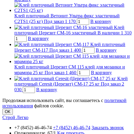
Клей плиточный Ветонит Ультра фикс эластичный
С2ТS1 (25 кг)
Под заказ
1 170
В корзину
Клей
плиточный Церезит СМ-16 эластичный
В наличии
1 310
В корзину
Клей плиточный
Церезит CM-117
Под заказ
1 400
В корзину
Клей плиточный Церезит СМ 115 клей для мозаики и
мрамора 25 кг
Под заказ
1 460
В корзину
Клей
плиточный Ceresit (Церезит) CM-17 25 кг
Под заказ
2
030
В корзину
Продолжая использовать сайт, вы соглашаетесь с
политикой
использования
файлов cookie.
OK
Строй Легко
+7 (8452) 46-46-74
+7 (8452) 46-46-74
Заказать звонок
Орджоникидзе, 67/1
Как проехать