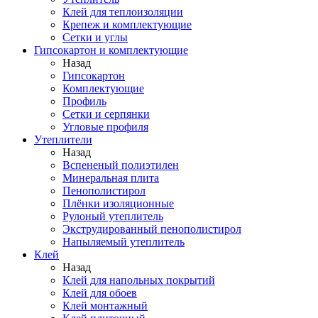
Клей для теплоизоляции
Крепеж и комплектующие
Сетки и углы
Гипсокартон и комплектующие
Назад
Гипсокартон
Комплектующие
Профиль
Сетки и серпянки
Угловые профиля
Утеплители
Назад
Вспененый полиэтилен
Минеральная плита
Пенополистирол
Плёнки изоляционные
Рулоный утеплитель
Экструдированный пенополистирол
Напыляемый утеплитель
Клей
Назад
Клей для напольных покрытий
Клей для обоев
Клей монтажный