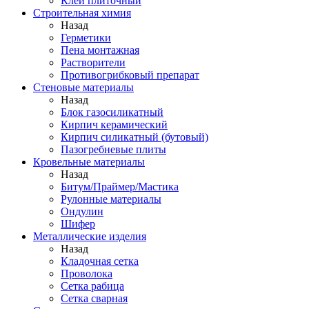
Клей плиточный
Строительная химия
Назад
Герметики
Пена монтажная
Растворители
Противогрибковый препарат
Стеновые материалы
Назад
Блок газосиликатный
Кирпич керамический
Кирпич силикатный (бутовый)
Пазогребневые плиты
Кровельные материалы
Назад
Битум/Праймер/Мастика
Рулонные материалы
Ондулин
Шифер
Металлические изделия
Назад
Кладочная сетка
Проволока
Сетка рабица
Сетка сварная