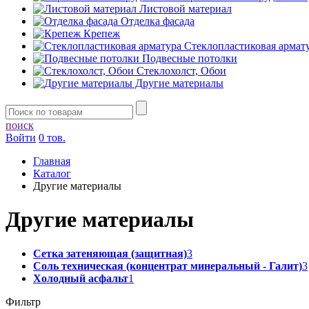
Листовой материал
Отделка фасада
Крепеж
Стеклопластиковая армат
Подвесные потолки
Стеклохолст, Обои
Другие материалы
поиск
Войти
0 тов.
Главная
Каталог
Другие материалы
Другие материалы
Сетка затеняющая (защитная)
3
Соль техническая (концентрат минеральный - Галит)
3
Холодный асфальт
1
Фильтр