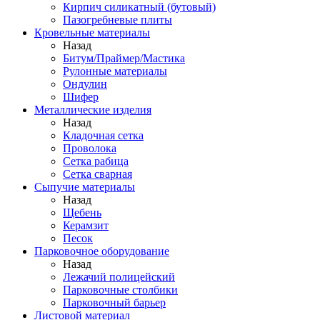
Кирпич силикатный (бутовый)
Пазогребневые плиты
Кровельные материалы
Назад
Битум/Праймер/Мастика
Рулонные материалы
Ондулин
Шифер
Металлические изделия
Назад
Кладочная сетка
Проволока
Сетка рабица
Сетка сварная
Сыпучие материалы
Назад
Щебень
Керамзит
Песок
Парковочное оборудование
Назад
Лежачий полицейский
Парковочные столбики
Парковочный барьер
Листовой материал