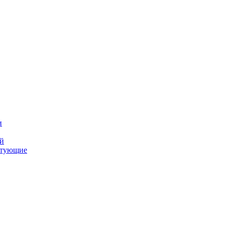
и
ий
ктующие