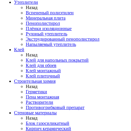
Утеплители
Назад
Вспененый полиэтилен
Минеральная плита
Пенополистирол
Плёнки изоляционные
Рулоный утеплитель
Экструдированный пенополистирол
Напыляемый утеплитель
Клей
Назад
Клей для напольных покрытий
Клей для обоев
Клей монтажный
Клей плиточный
Строительная химия
Назад
Герметики
Пена монтажная
Растворители
Противогрибковый препарат
Стеновые материалы
Назад
Блок газосиликатный
Кирпич керамический