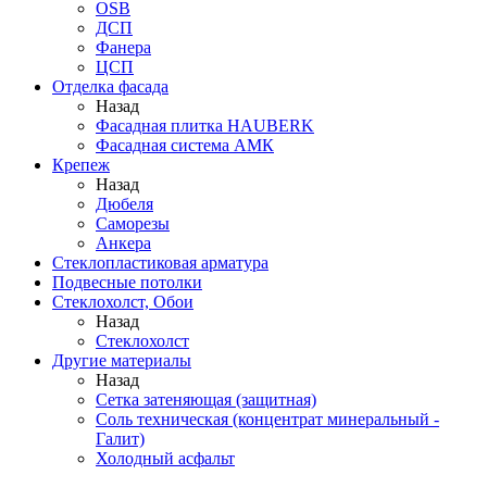
OSB
ДСП
Фанера
ЦСП
Отделка фасада
Назад
Фасадная плитка HAUBERK
Фасадная система АМК
Крепеж
Назад
Дюбеля
Саморезы
Анкера
Стеклопластиковая арматура
Подвесные потолки
Стеклохолст, Обои
Назад
Стеклохолст
Другие материалы
Назад
Сетка затеняющая (защитная)
Соль техническая (концентрат минеральный -
Галит)
Холодный асфальт