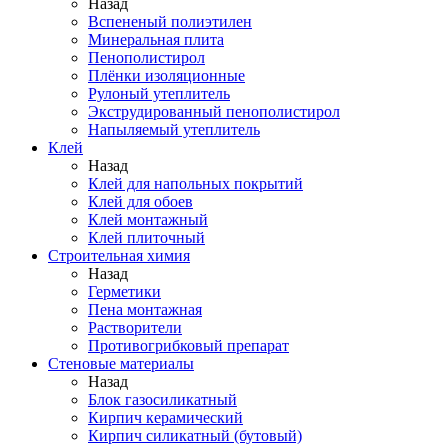
Назад
Вспененый полиэтилен
Минеральная плита
Пенополистирол
Плёнки изоляционные
Рулоный утеплитель
Экструдированный пенополистирол
Напыляемый утеплитель
Клей
Назад
Клей для напольных покрытий
Клей для обоев
Клей монтажный
Клей плиточный
Строительная химия
Назад
Герметики
Пена монтажная
Растворители
Противогрибковый препарат
Стеновые материалы
Назад
Блок газосиликатный
Кирпич керамический
Кирпич силикатный (бутовый)