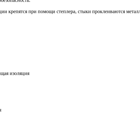
обезопасность.
ции крепятся при помощи степлера, стыки проклеиваются метал
щая изоляция
я