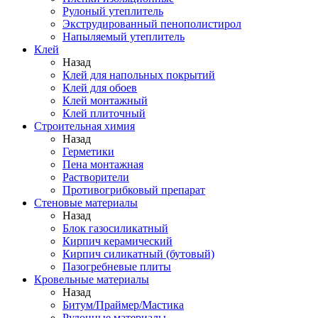
Рулоный утеплитель
Экструдированный пенополистирол
Напыляемый утеплитель
Клей
Назад
Клей для напольных покрытий
Клей для обоев
Клей монтажный
Клей плиточный
Строительная химия
Назад
Герметики
Пена монтажная
Растворители
Противогрибковый препарат
Стеновые материалы
Назад
Блок газосиликатный
Кирпич керамический
Кирпич силикатный (бутовый)
Пазогребневые плиты
Кровельные материалы
Назад
Битум/Праймер/Мастика
Рулонные материалы