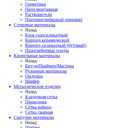
Герметики
Пена монтажная
Растворители
Противогрибковый препарат
Стеновые материалы
Назад
Блок газосиликатный
Кирпич керамический
Кирпич силикатный (бутовый)
Пазогребневые плиты
Кровельные материалы
Назад
Битум/Праймер/Мастика
Рулонные материалы
Ондулин
Шифер
Металлические изделия
Назад
Кладочная сетка
Проволока
Сетка рабица
Сетка сварная
Сыпучие материалы
Назад
Щебень