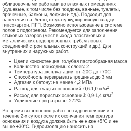
облицовочными работами во влажных помещениях
(душевые, в том числе без поддона, ванные, туалеты,
прачечные, балконы, лоджии и т.д.). Подходит для
нанесения на: бетон, штукатурку, кирпичную кладку,
гипсокартон, ПГП. Возможно использование в системе
полов с подогревом. Рекомендуется для заполнения
стыковых зазоров (мест выхода пластиковых и
металлических водопроводных труб, угловых
соединений строительных конструкций и др.). Для
внутренних и наружных работ.
Цвет и консистенция: голубая пастообразная масса
Количество необходимых слоев: 2
Температура эксплуатации: от -20С до +70С
Способность перекрывать трещины: до 3 мм
Адгезия к бетону: не менее 4,2 МПа
2
Расход для гладких оснований: 0,6-1,0 кг/м
2
Расход для пористых оснований: 0,9-1,4 кг/м
Удлинение при разрыве: 272%
Во время выполнения работ по гидроизоляции и в
течение 2-х суток после их окончания температура
основания и воздуха должна быть не ниже +5°С и не
выше +30°С. Гидроизоляцию наносить на