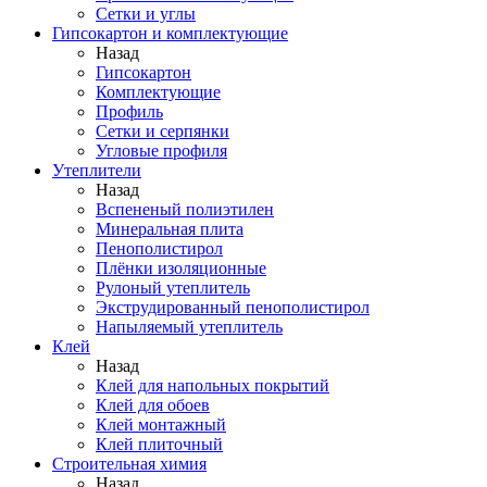
Сетки и углы
Гипсокартон и комплектующие
Назад
Гипсокартон
Комплектующие
Профиль
Сетки и серпянки
Угловые профиля
Утеплители
Назад
Вспененый полиэтилен
Минеральная плита
Пенополистирол
Плёнки изоляционные
Рулоный утеплитель
Экструдированный пенополистирол
Напыляемый утеплитель
Клей
Назад
Клей для напольных покрытий
Клей для обоев
Клей монтажный
Клей плиточный
Строительная химия
Назад