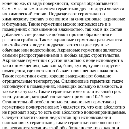
конечно же, от вида поверхности, которая обрабатывается.
Самым главным отличием герметиков друг от друга является
их химический состав. Подразделяют герметики по
химическому составу в основном на силиконовые, акриловые
и битумные. Такие герметики можно использовать и в
помещениях с повышенной влажностью, так как в их состав
добавлены специальные добавки против образования и
развития грибков. Также акриловые герметики различаются
по стойкости к воде и подразделяются на две группы:
обычные или водостойкие. Акриловые герметики являются
самыми распространенными в любых видах строительства.
Акриловые герметики с устойчивостью к воде используют в
таких помещениях, как ванна, баня, кухня, туалет и другие
помещения, где постоянно бывает повышенная влажность.
Такие герметики очень хорошо выдерживают большие
отрицательные температуры. Силиконовые герметики также
используют в помещениях, имеющих большую влажность, а
также в санузлах. Такие герметики имеют длительный срок
эксплуатации, который составляет примерно 10-15 лет.
Отличительной особенностью силиконовых герметиков (
герметиков полиуретановых ) является то, что они абсолютно
не проводят воду, то есть они абсолютно водонепроницаемые.
Следует отметить один недостаток при использовании
силиконовых герметиков , такие герметики совершенно не
подвергаются механической обработке после того, как они