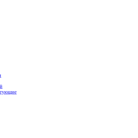
и
ий
ктующие