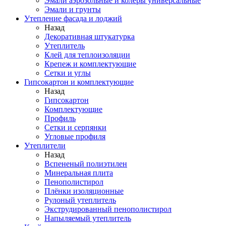
Эмали аэрозольные и колеры универсальные
Эмали и грунты
Утепление фасада и лоджий
Назад
Декоративная штукатурка
Утеплитель
Клей для теплоизоляции
Крепеж и комплектующие
Сетки и углы
Гипсокартон и комплектующие
Назад
Гипсокартон
Комплектующие
Профиль
Сетки и серпянки
Угловые профиля
Утеплители
Назад
Вспененый полиэтилен
Минеральная плита
Пенополистирол
Плёнки изоляционные
Рулоный утеплитель
Экструдированный пенополистирол
Напыляемый утеплитель