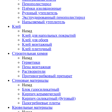
Пенополистирол
Плёнки изоляционные
Рулоный утеплитель
Экструдированный пенополистирол
Напыляемый утеплитель
Клей
Назад
Клей для напольных покрытий
Клей для обоев
Клей монтажный
Клей плиточный
Строительная химия
Назад
Герметики
Пена монтажная
Растворители
Противогрибковый препарат
Стеновые материалы
Назад
Блок газосиликатный
Кирпич керамический
Кирпич силикатный (бутовый)
Пазогребневые плиты
Кровельные материалы
Назад