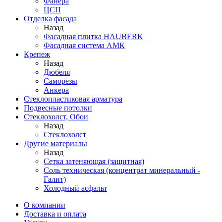
Фанера
ЦСП
Отделка фасада
Назад
Фасадная плитка HAUBERK
Фасадная система АМК
Крепеж
Назад
Дюбеля
Саморезы
Анкера
Стеклопластиковая арматура
Подвесные потолки
Стеклохолст, Обои
Назад
Стеклохолст
Другие материалы
Назад
Сетка затеняющая (защитная)
Соль техническая (концентрат минеральный -
Галит)
Холодный асфальт
О компании
Доставка и оплата