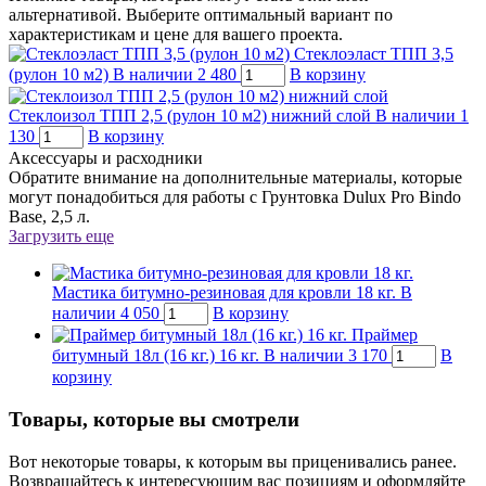
альтернативой. Выберите оптимальный вариант по
характеристикам и цене для вашего проекта.
Стеклоэласт ТПП 3,5
(рулон 10 м2)
В наличии
2 480
В корзину
Стеклоизол ТПП 2,5 (рулон 10 м2) нижний слой
В наличии
1
130
В корзину
Аксессуары и расходники
Обратите внимание на дополнительные материалы, которые
могут понадобиться для работы с Грунтовка Dulux Pro Bindo
Base, 2,5 л.
Загрузить еще
Мастика битумно-резиновая для кровли 18 кг.
В
наличии
4 050
В корзину
Праймер
битумный 18л (16 кг.) 16 кг.
В наличии
3 170
В
корзину
Товары, которые вы смотрели
Вот некоторые товары, к которым вы приценивались ранее.
Возвращайтесь к интересующим вас позициям и оформляйте