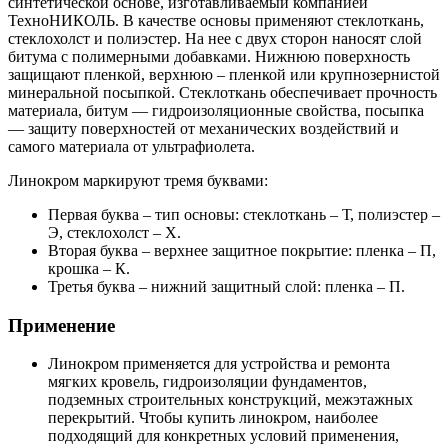
синтетической основе, изготавливаемый компанией
ТехноНИКОЛЬ. В качестве основы применяют стеклоткань,
стеклохолст и полиэстер. На нее с двух сторон наносят слой
битума с полимерными добавками. Нижнюю поверхность
защищают пленкой, верхнюю – пленкой или крупнозернистой
минеральной посыпкой. Стеклоткань обеспечивает прочность
материала, битум — гидроизоляционные свойства, посыпка
— защиту поверхностей от механических воздействий и
самого материала от ультрафиолета.
Линокром маркируют тремя буквами:
Первая буква – тип основы: стеклоткань – Т, полиэстер –
Э, стеклохолст – Х.
Вторая буква – верхнее защитное покрытие: пленка – П,
крошка – К.
Третья буква – нижний защитный слой: пленка – П.
Применение
Линокром применяется для устройства и ремонта
мягких кровель, гидроизоляции фундаментов,
подземных строительных конструкций, межэтажных
перекрытий. Чтобы купить линокром, наиболее
подходящий для конкретных условий применения,