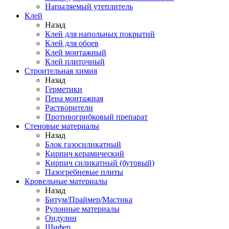
Напыляемый утеплитель
Клей
Назад
Клей для напольных покрытий
Клей для обоев
Клей монтажный
Клей плиточный
Строительная химия
Назад
Герметики
Пена монтажная
Растворители
Противогрибковый препарат
Стеновые материалы
Назад
Блок газосиликатный
Кирпич керамический
Кирпич силикатный (бутовый)
Пазогребневые плиты
Кровельные материалы
Назад
Битум/Праймер/Мастика
Рулонные материалы
Ондулин
Шифер