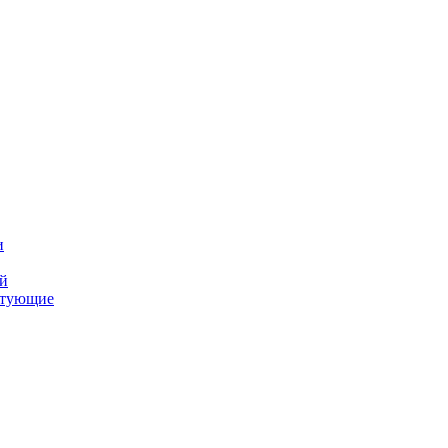
и
ий
ктующие