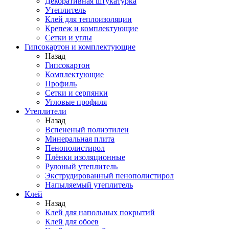
Декоративная штукатурка
Утеплитель
Клей для теплоизоляции
Крепеж и комплектующие
Сетки и углы
Гипсокартон и комплектующие
Назад
Гипсокартон
Комплектующие
Профиль
Сетки и серпянки
Угловые профиля
Утеплители
Назад
Вспененый полиэтилен
Минеральная плита
Пенополистирол
Плёнки изоляционные
Рулоный утеплитель
Экструдированный пенополистирол
Напыляемый утеплитель
Клей
Назад
Клей для напольных покрытий
Клей для обоев