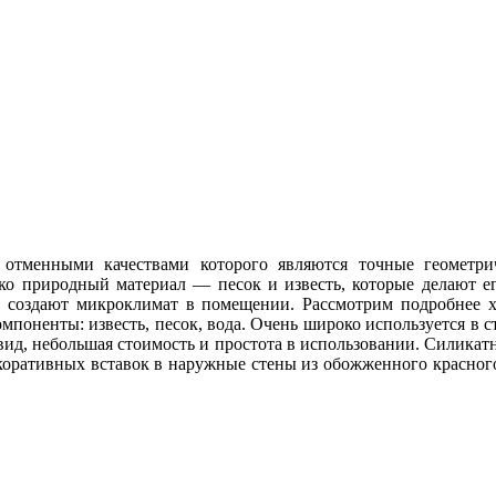
отменными качествами которого являются точные геометри
ько природный материал — песок и известь, которые делают 
, создают микроклимат в помещении. Рассмотрим подробнее 
поненты: известь, песок, вода. Очень широко используется в с
вид, небольшая стоимость и простота в использовании. Силика
декоративных вставок в наружные стены из обожженного красно