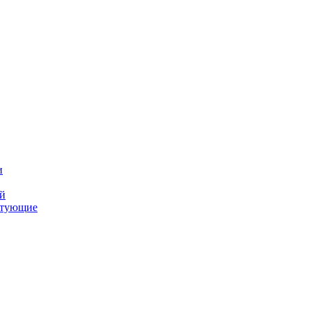
и
ий
ктующие