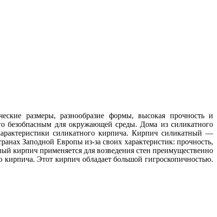
ческие размеры, разнообразие формы, высокая прочность и
его безобпасным для окружающей среды. Дома из силикатного
характеристики силикатного кирпича. Кирпич силикатный —
транах Заподной Европы из-за своих характеристик: прочность,
тный кирпич применяется для возведения стен преимущественно
го кирпича. Этот кирпич обладает большой гигроскопичностью.